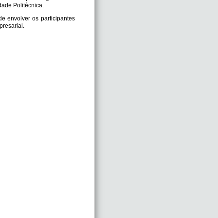
ade Politécnica.
e envolver os participantes
resarial.