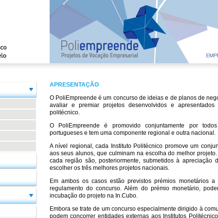
APRESENTAÇÃO
O PoliEmpreende é um concurso de ideias e de planos de neg
avaliar e premiar projetos desenvolvidos e apresentados
politécnico.
O PoliEmpreende é promovido conjuntamente por todos os
portugueses e tem uma componente regional e outra nacional.
A nível regional, cada Instituto Politécnico promove um conjun
aos seus alunos, que culminam na escolha do melhor projeto
cada região são, posteriormente, submetidos à apreciação d
escolher os três melhores projetos nacionais.
Em ambos os casos estão previstos prémios monetários a d
regulamento do concurso. Além do prémio monetário, pode
incubação do projeto na In.Cubo.
Embora se trate de um concurso especialmente dirigido à co
podem concorrer entidades externas aos Institutos Politécni